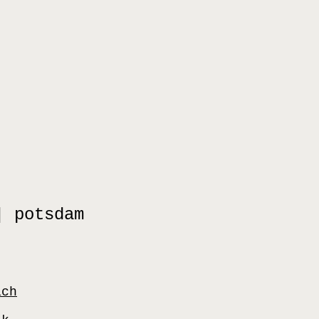
| potsdam
ach