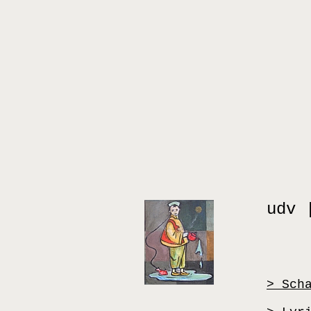
udv 
> Sch